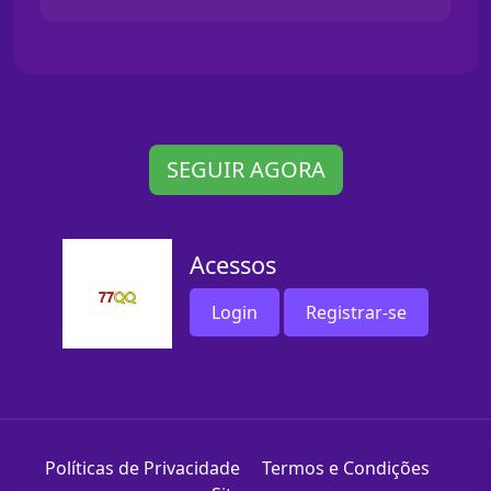
SEGUIR AGORA
Acessos
Login
Registrar-se
Políticas de Privacidade
Termos e Condições