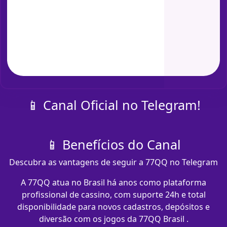
📱 Canal Oficial no Telegram!
📱 Benefícios do Canal
Descubra as vantagens de seguir a 77QQ no Telegram
A 77QQ atua no Brasil há anos como plataforma
profissional de cassino, com suporte 24h e total
disponibilidade para novos cadastros, depósitos e
diversão com os jogos da 77QQ Brasil .