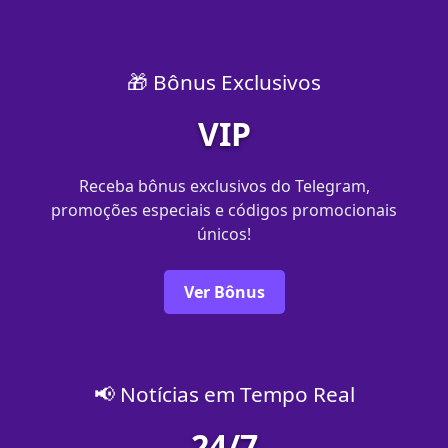
🎁 Bônus Exclusivos
VIP
Receba bônus exclusivos do Telegram,
promoções especiais e códigos promocionais
únicos!
Ver Bônus
📢 Notícias em Tempo Real
24/7