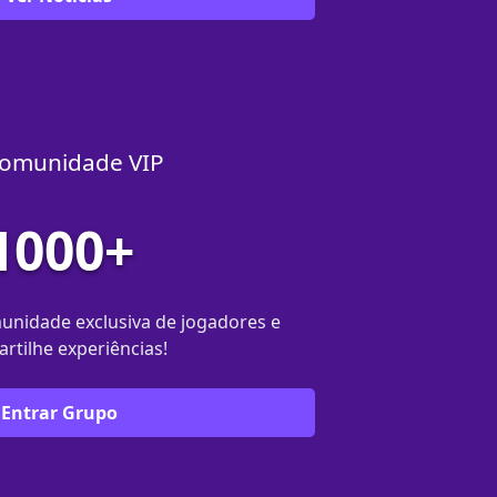
Comunidade VIP
1000+
unidade exclusiva de jogadores e
rtilhe experiências!
Entrar Grupo