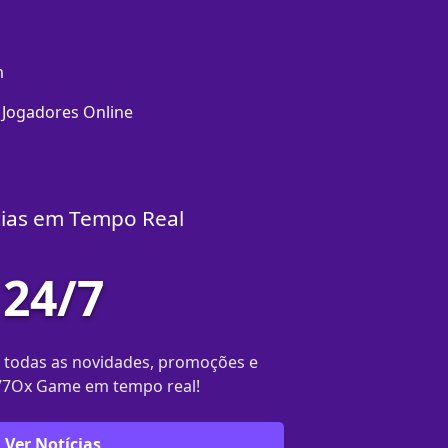
m
 Jogadores Online
cias em Tempo Real
24/7
e todas as novidades, promoções e
77Ox Game em tempo real!
Ver Notícias