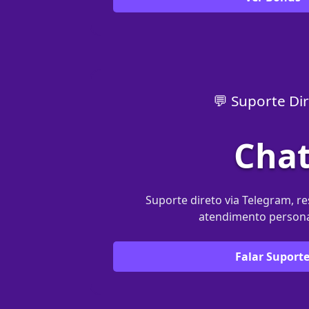
💬 Suporte Di
Cha
Suporte direto via Telegram, r
atendimento persona
Falar Suport