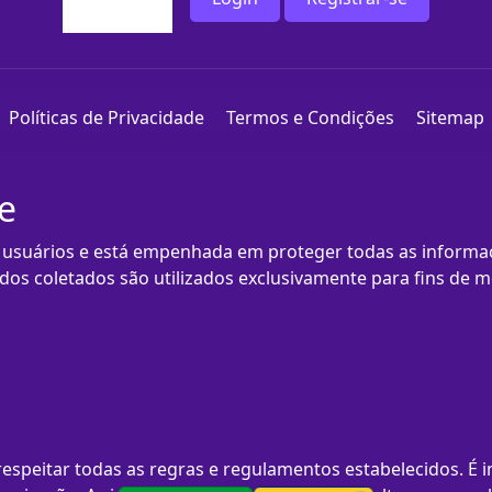
Políticas de Privacidade
Termos e Condições
Sitemap
de
s usuários e está empenhada em proteger todas as informa
os coletados são utilizados exclusivamente para fins de m
peitar todas as regras e regulamentos estabelecidos. É i