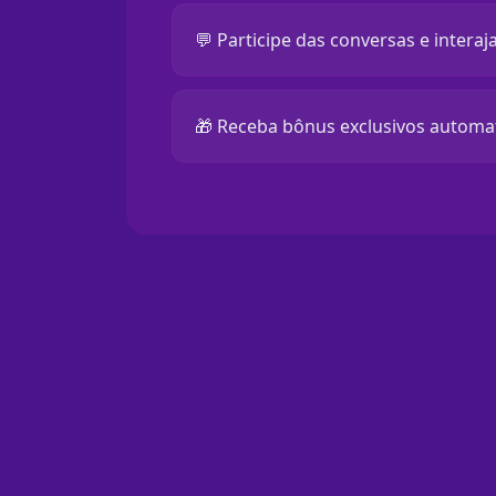
💬 Participe das conversas e interaj
🎁 Receba bônus exclusivos autom