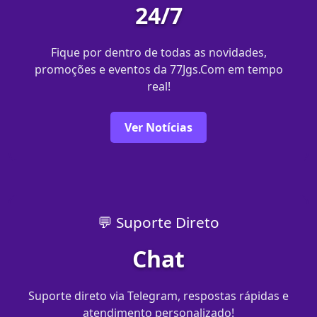
24/7
Fique por dentro de todas as novidades,
promoções e eventos da 77Jgs.Com em tempo
real!
Ver Notícias
💬 Suporte Direto
Chat
Suporte direto via Telegram, respostas rápidas e
atendimento personalizado!