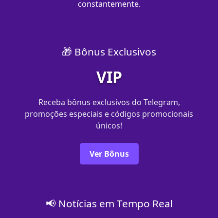
constantemente.
🎁 Bônus Exclusivos
VIP
Receba bônus exclusivos do Telegram,
promoções especiais e códigos promocionais
únicos!
Ver Bônus
📢 Notícias em Tempo Real