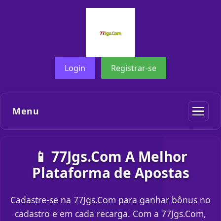
Login
Registrar-se
Menu
📱 77Jgs.Com A Melhor
Plataforma de Apostas
Cadastre-se na 77Jgs.Com para ganhar bônus no
cadastro e em cada recarga. Com a 77Jgs.Com,