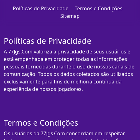
Políticas de Privacidade
Termos e Condições
Sitemap
Políticas de Privacidade
A 77Jgs.Com valoriza a privacidade de seus usuários e
está empenhada em proteger todas as informações
pessoais fornecidas durante o uso de nossos canais de
comunicação. Todos os dados coletados são utilizados
exclusivamente para fins de melhoria contínua da
experiência de nossos jogadores.
Termos e Condições
Os usuários da 77Jgs.Com concordam em respeitar