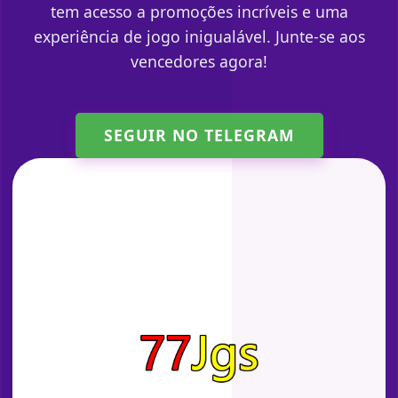
tem acesso a promoções incríveis e uma
experiência de jogo inigualável. Junte-se aos
vencedores agora!
SEGUIR NO TELEGRAM