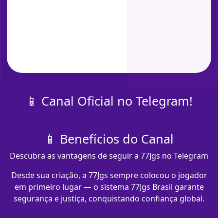
📱 Canal Oficial no Telegram!
📱 Benefícios do Canal
Descubra as vantagens de seguir a 77Jgs no Telegram
Desde sua criação, a 77Jgs sempre colocou o jogador
em primeiro lugar — o sistema 77Jgs Brasil garante
segurança e justiça, conquistando confiança global.