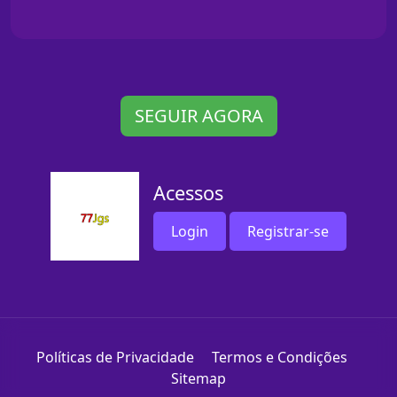
SEGUIR AGORA
Acessos
Login
Registrar-se
Políticas de Privacidade
Termos e Condições
Sitemap