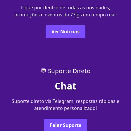
Fique por dentro de todas as novidades,
promoções e eventos da 77Jgs em tempo real!
Ver Notícias
💬 Suporte Direto
Chat
Suporte direto via Telegram, respostas rápidas e
atendimento personalizado!
Falar Suporte