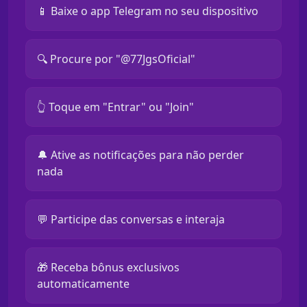
📱 Baixe o app Telegram no seu dispositivo
🔍 Procure por "@77JgsOficial"
👆 Toque em "Entrar" ou "Join"
🔔 Ative as notificações para não perder
nada
💬 Participe das conversas e interaja
🎁 Receba bônus exclusivos
automaticamente