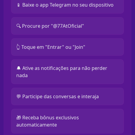
📱 Baixe o app Telegram no seu dispositivo
🔍 Procure por "@77AtOficial"
👆 Toque em "Entrar" ou "Join"
🔔 Ative as notificações para não perder
nada
💬 Participe das conversas e interaja
🎁 Receba bônus exclusivos
automaticamente