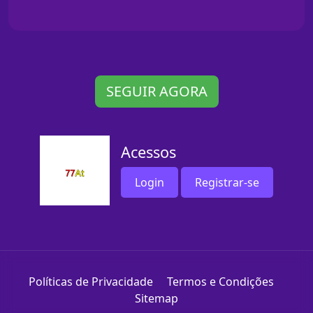
SEGUIR AGORA
Acessos
Login
Registrar-se
Políticas de Privacidade
Termos e Condições
Sitemap