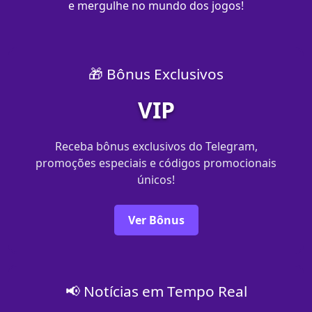
e mergulhe no mundo dos jogos!
🎁 Bônus Exclusivos
VIP
Receba bônus exclusivos do Telegram,
promoções especiais e códigos promocionais
únicos!
Ver Bônus
📢 Notícias em Tempo Real