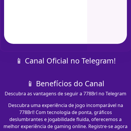
📱 Canal Oficial no Telegram!
📱 Benefícios do Canal
Descubra as vantagens de seguir a 778Brl no Telegram
Descubra uma experiência de jogo incomparável na
778Brl! Com tecnologia de ponta, gráficos
deslumbrantes e jogabilidade fluida, oferecemos a
melhor experiência de gaming online. Registre-se agora