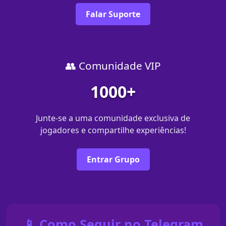
Falar Suporte
👥 Comunidade VIP
1000+
Junte-se a uma comunidade exclusiva de
jogadores e compartilhe experiências!
Entrar Grupo
📱 Como Seguir no Telegram