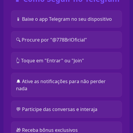
📱 Baixe o app Telegram no seu dispositivo
🔍 Procure por "@778BrlOficial"
👆 Toque em "Entrar" ou "Join"
🔔 Ative as notificações para não perder
nada
💬 Participe das conversas e interaja
🎁 Receba bônus exclusivos