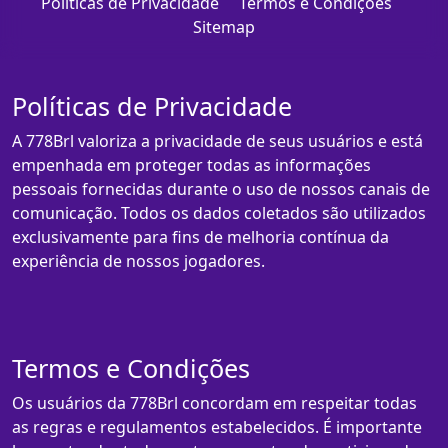
Políticas de Privacidade
Termos e Condições
Sitemap
Políticas de Privacidade
A 778Brl valoriza a privacidade de seus usuários e está
empenhada em proteger todas as informações
pessoais fornecidas durante o uso de nossos canais de
comunicação. Todos os dados coletados são utilizados
exclusivamente para fins de melhoria contínua da
experiência de nossos jogadores.
Termos e Condições
Os usuários da 778Brl concordam em respeitar todas
as regras e regulamentos estabelecidos. É importante