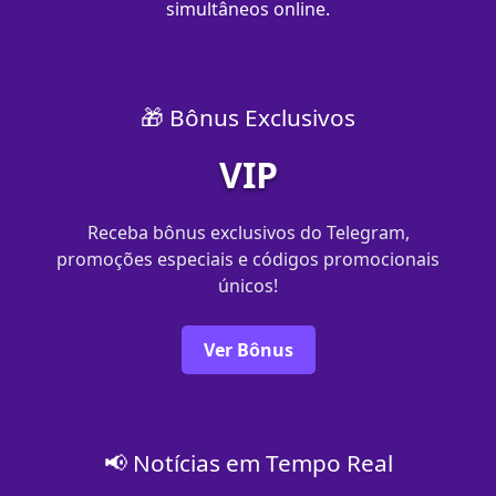
simultâneos online.
🎁 Bônus Exclusivos
VIP
Receba bônus exclusivos do Telegram,
promoções especiais e códigos promocionais
únicos!
Ver Bônus
📢 Notícias em Tempo Real