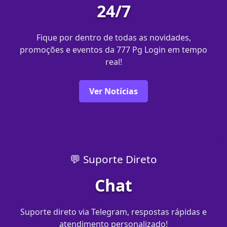
24/7
Fique por dentro de todas as novidades,
promoções e eventos da 777 Pg Login em tempo
real!
Ver Notícias
💬 Suporte Direto
Chat
Suporte direto via Telegram, respostas rápidas e
atendimento personalizado!