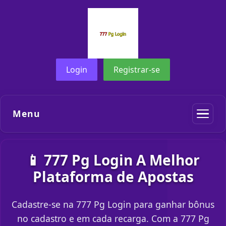
Login
Registrar-se
Menu
📱 777 Pg Login A Melhor
Plataforma de Apostas
Cadastre-se na 777 Pg Login para ganhar bônus
no cadastro e em cada recarga. Com a 777 Pg