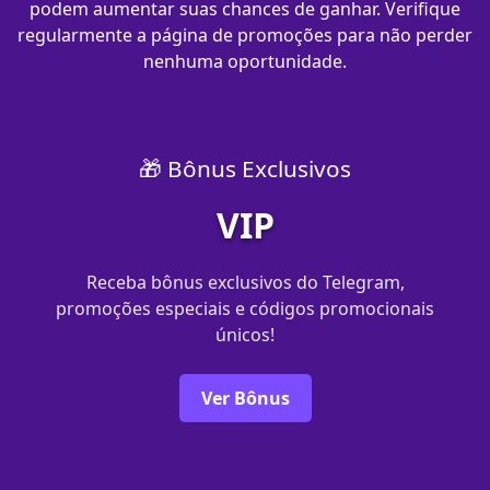
podem aumentar suas chances de ganhar. Verifique
regularmente a página de promoções para não perder
nenhuma oportunidade.
🎁 Bônus Exclusivos
VIP
Receba bônus exclusivos do Telegram,
promoções especiais e códigos promocionais
únicos!
Ver Bônus