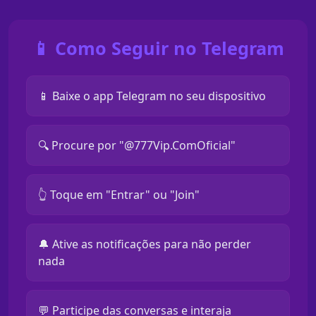
📱 Como Seguir no Telegram
📱 Baixe o app Telegram no seu dispositivo
🔍 Procure por "@777Vip.ComOficial"
👆 Toque em "Entrar" ou "Join"
🔔 Ative as notificações para não perder
nada
💬 Participe das conversas e interaja