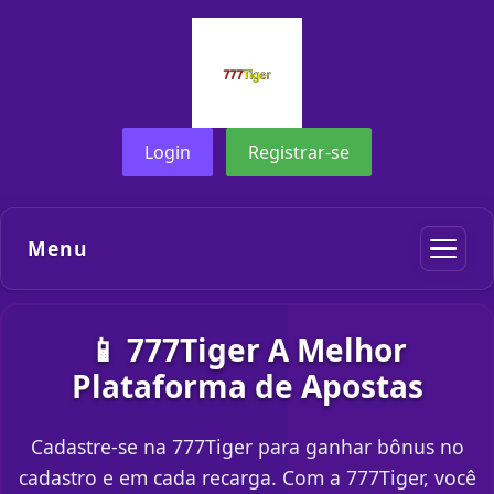
Login
Registrar-se
Menu
📱 777Tiger A Melhor
Plataforma de Apostas
Cadastre-se na 777Tiger para ganhar bônus no
cadastro e em cada recarga. Com a 777Tiger, você