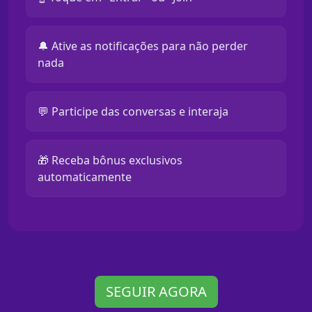
🔔 Ative as notificações para não perder
nada
💬 Participe das conversas e interaja
🎁 Receba bônus exclusivos
automaticamente
SEGUIR AGORA