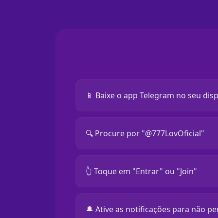
📱 Baixe o app Telegram no seu disp
🔍 Procure por "@777LovOficial"
👆 Toque em "Entrar" ou "Join"
🔔 Ative as notificações para não p