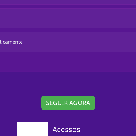
a
aticamente
SEGUIR AGORA
Acessos