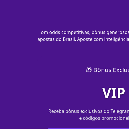
om odds competitivas, bônus generosos
apostas do Brasil. Aposte com inteligênci
🎁 Bônus Exclu
VIP
Receba bônus exclusivos do Telegra
e códigos promocionai