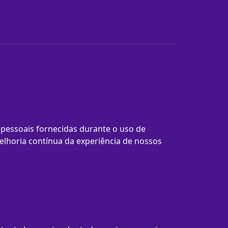
 pessoais fornecidas durante o uso de
elhoria contínua da experiência de nossos