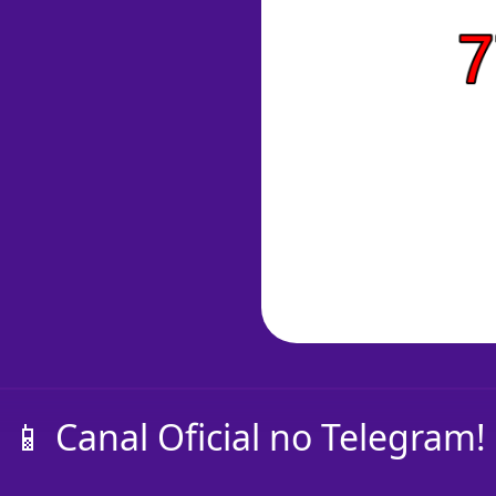
📱 Canal Oficial no Telegram!