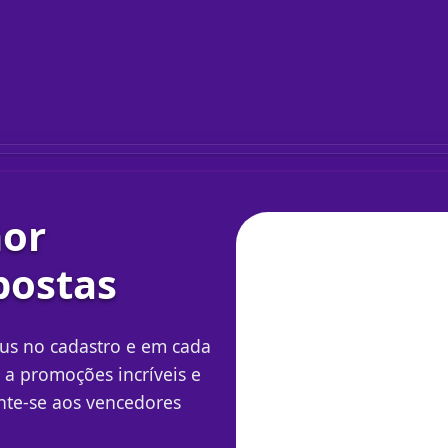
hor
postas
us no cadastro e em cada
 a promoções incríveis e
unte-se aos vencedores