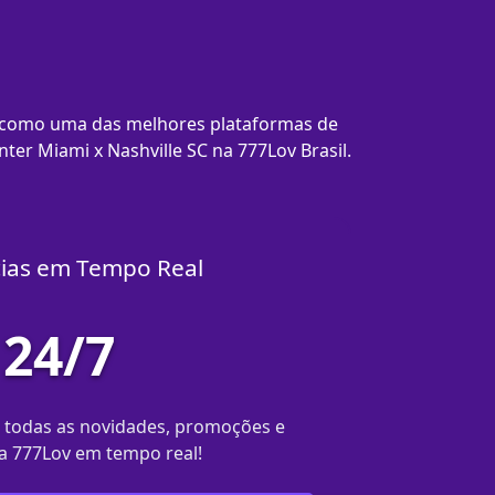
a como uma das melhores plataformas de
ter Miami x Nashville SC na 777Lov Brasil.
cias em Tempo Real
24/7
e todas as novidades, promoções e
a 777Lov em tempo real!