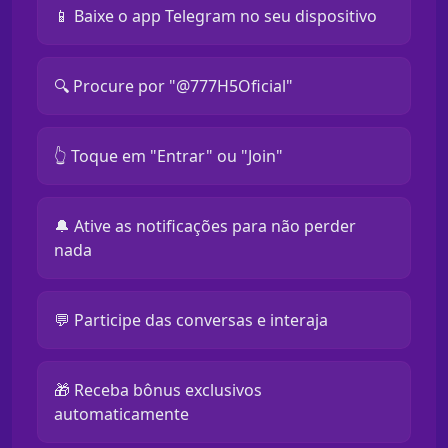
📱 Baixe o app Telegram no seu dispositivo
🔍 Procure por "@777H5Oficial"
👆 Toque em "Entrar" ou "Join"
🔔 Ative as notificações para não perder
nada
💬 Participe das conversas e interaja
🎁 Receba bônus exclusivos
automaticamente