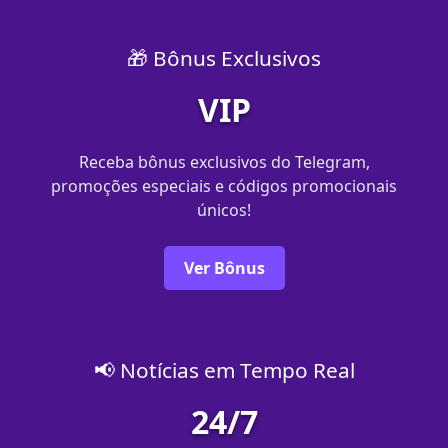
🎁 Bônus Exclusivos
VIP
Receba bônus exclusivos do Telegram,
promoções especiais e códigos promocionais
únicos!
Ver Bônus
📢 Notícias em Tempo Real
24/7