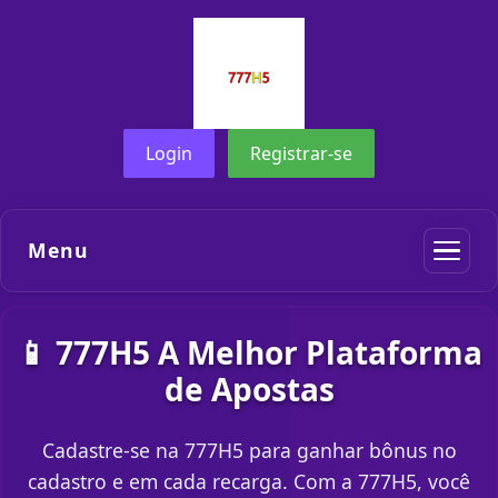
Login
Registrar-se
Menu
📱 777H5 A Melhor Plataforma
de Apostas
Cadastre-se na 777H5 para ganhar bônus no
cadastro e em cada recarga. Com a 777H5, você