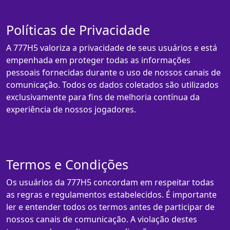
Políticas de Privacidade
A 777H5 valoriza a privacidade de seus usuários e está
empenhada em proteger todas as informações
pessoais fornecidas durante o uso de nossos canais de
comunicação. Todos os dados coletados são utilizados
exclusivamente para fins de melhoria contínua da
experiência de nossos jogadores.
Termos e Condições
Os usuários da 777H5 concordam em respeitar todas
as regras e regulamentos estabelecidos. É importante
ler e entender todos os termos antes de participar de
nossos canais de comunicação. A violação destes