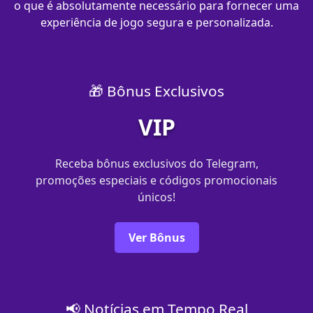
o que é absolutamente necessário para fornecer uma
experiência de jogo segura e personalizada.
🎁 Bônus Exclusivos
VIP
Receba bônus exclusivos do Telegram,
promoções especiais e códigos promocionais
únicos!
Ver Bônus
📢 Notícias em Tempo Real