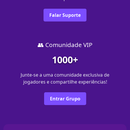
Falar Suporte
👥 Comunidade VIP
1000+
Junte-se a uma comunidade exclusiva de
jogadores e compartilhe experiências!
Entrar Grupo