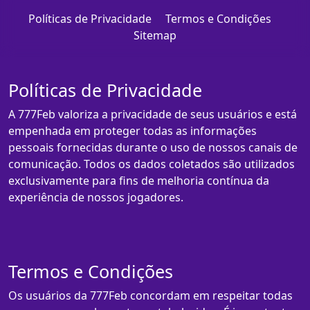
Políticas de Privacidade
Termos e Condições
Sitemap
Políticas de Privacidade
A 777Feb valoriza a privacidade de seus usuários e está
empenhada em proteger todas as informações
pessoais fornecidas durante o uso de nossos canais de
comunicação. Todos os dados coletados são utilizados
exclusivamente para fins de melhoria contínua da
experiência de nossos jogadores.
Termos e Condições
Os usuários da 777Feb concordam em respeitar todas