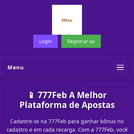
Login
Registrar-se
Menu
📱 777Feb A Melhor
Plataforma de Apostas
Cadastre-se na 777Feb para ganhar bônus no
cadastro e em cada recarga. Com a 777Feb, você