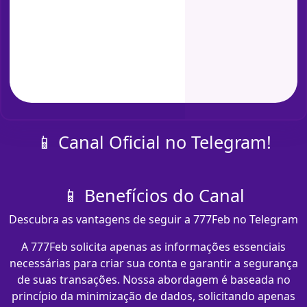
📱 Canal Oficial no Telegram!
📱 Benefícios do Canal
Descubra as vantagens de seguir a 777Feb no Telegram
A 777Feb solicita apenas as informações essenciais
necessárias para criar sua conta e garantir a segurança
de suas transações. Nossa abordagem é baseada no
princípio da minimização de dados, solicitando apenas