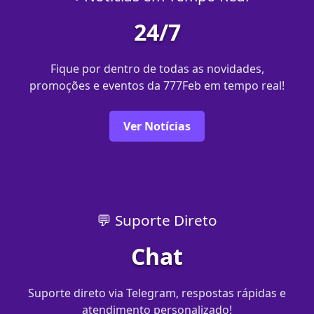
24/7
Fique por dentro de todas as novidades,
promoções e eventos da 777Feb em tempo real!
Ver Notícias
💬 Suporte Direto
Chat
Suporte direto via Telegram, respostas rápidas e
atendimento personalizado!