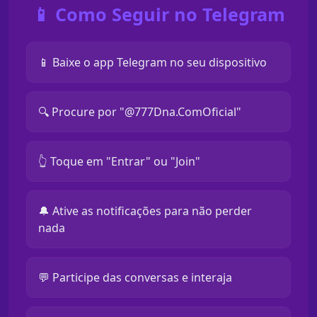
📱 Como Seguir no Telegram
📱 Baixe o app Telegram no seu dispositivo
🔍 Procure por "@777Dna.ComOficial"
👆 Toque em "Entrar" ou "Join"
🔔 Ative as notificações para não perder
nada
💬 Participe das conversas e interaja