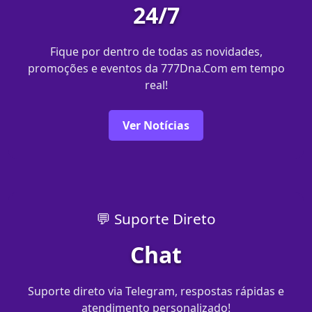
24/7
Fique por dentro de todas as novidades,
promoções e eventos da 777Dna.Com em tempo
real!
Ver Notícias
💬 Suporte Direto
Chat
Suporte direto via Telegram, respostas rápidas e
atendimento personalizado!