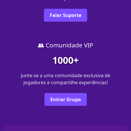
Falar Suporte
👥 Comunidade VIP
1000+
Junte-se a uma comunidade exclusiva de
jogadores e compartilhe experiências!
Entrar Grupo