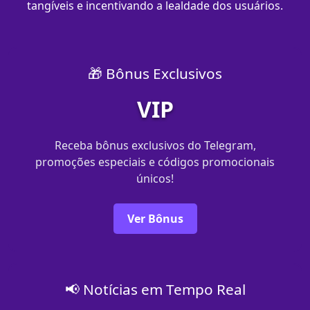
tangíveis e incentivando a lealdade dos usuários.
🎁 Bônus Exclusivos
VIP
Receba bônus exclusivos do Telegram,
promoções especiais e códigos promocionais
únicos!
Ver Bônus
📢 Notícias em Tempo Real