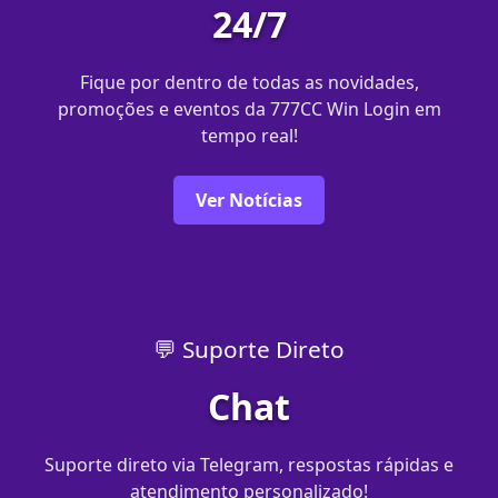
24/7
Fique por dentro de todas as novidades,
promoções e eventos da 777CC Win Login em
tempo real!
Ver Notícias
💬 Suporte Direto
Chat
Suporte direto via Telegram, respostas rápidas e
atendimento personalizado!