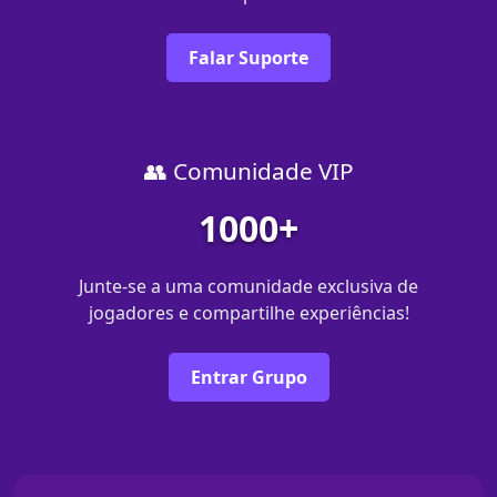
Falar Suporte
👥 Comunidade VIP
1000+
Junte-se a uma comunidade exclusiva de
jogadores e compartilhe experiências!
Entrar Grupo