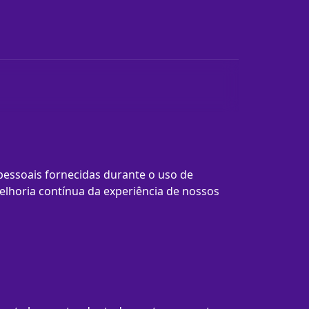
pessoais fornecidas durante o uso de
elhoria contínua da experiência de nossos