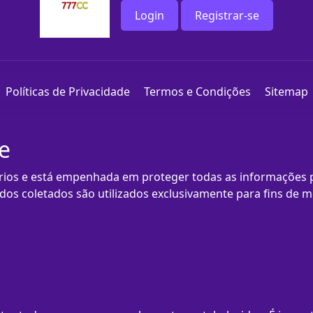
Login
Registrar-se
Políticas de Privacidade
Termos e Condições
Sitemap
de
ários e está empenhada em proteger todas as informações 
os coletados são utilizados exclusivamente para fins de m