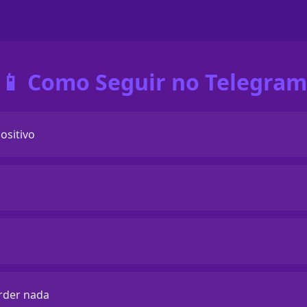
📱 Como Seguir no Telegram
ositivo
erder nada