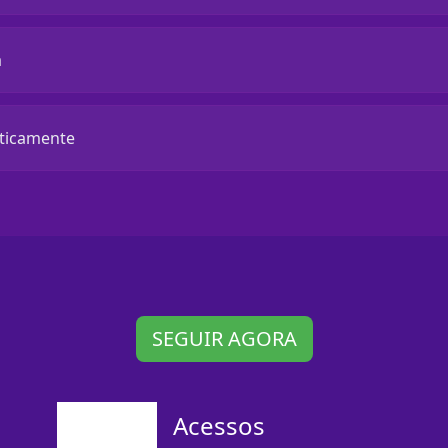
a
aticamente
SEGUIR AGORA
Acessos