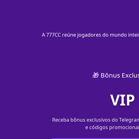
A 777CC reúne jogadores do mundo intei
🎁 Bônus Exclu
VIP
Receba bônus exclusivos do Telegra
e códigos promocionai