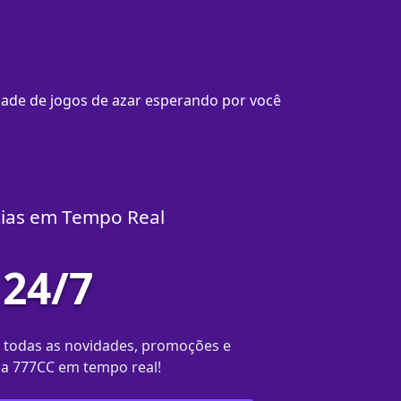
ade de jogos de azar esperando por você
cias em Tempo Real
24/7
e todas as novidades, promoções e
a 777CC em tempo real!