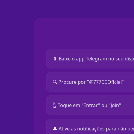
📱 Baixe o app Telegram no seu disp
🔍 Procure por "@777CCOficial"
👆 Toque em "Entrar" ou "Join"
🔔 Ative as notificações para não p