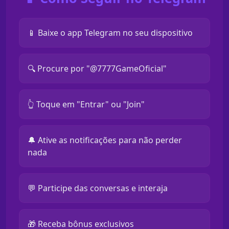
📱 Baixe o app Telegram no seu dispositivo
🔍 Procure por "@7777GameOficial"
👆 Toque em "Entrar" ou "Join"
🔔 Ative as notificações para não perder
nada
💬 Participe das conversas e interaja
🎁 Receba bônus exclusivos