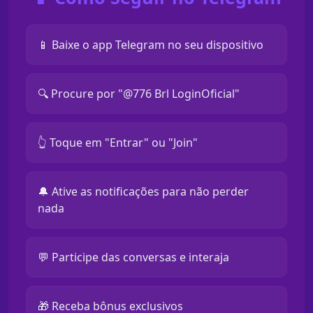
📱 Baixe o app Telegram no seu dispositivo
🔍 Procure por "@776 Brl LoginOficial"
👆 Toque em "Entrar" ou "Join"
🔔 Ative as notificações para não perder
nada
💬 Participe das conversas e interaja
🎁 Receba bônus exclusivos