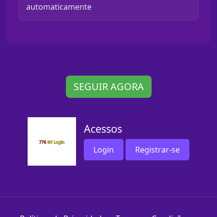
automaticamente
SEGUIR AGORA
Acessos
Login
Registrar-se