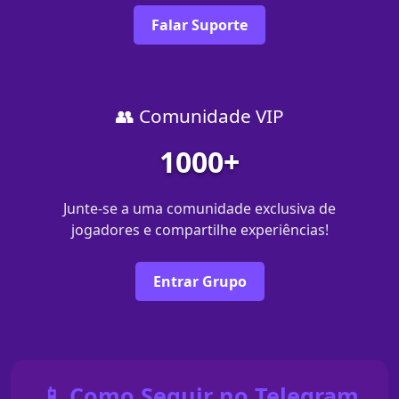
Falar Suporte
👥 Comunidade VIP
1000+
Junte-se a uma comunidade exclusiva de
jogadores e compartilhe experiências!
Entrar Grupo
📱 Como Seguir no Telegram