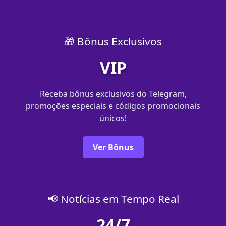
🎁 Bônus Exclusivos
VIP
Receba bônus exclusivos do Telegram,
promoções especiais e códigos promocionais
únicos!
Ver Bônus
📢 Notícias em Tempo Real
24/7