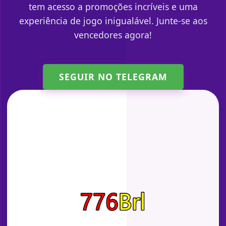
tem acesso a promoções incríveis e uma
experiência de jogo inigualável. Junte-se aos
vencedores agora!
SEGUIR NO TELEGRAM