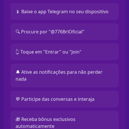
📱 Baixe o app Telegram no seu dispositivo
🔍 Procure por "@776BrlOficial"
👆 Toque em "Entrar" ou "Join"
🔔 Ative as notificações para não perder
nada
💬 Participe das conversas e interaja
🎁 Receba bônus exclusivos
automaticamente