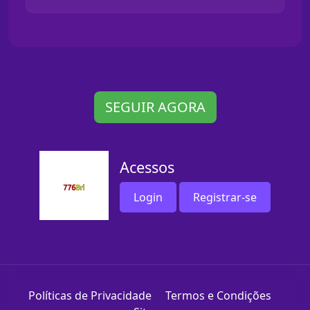
SEGUIR AGORA
Acessos
Login
Registrar-se
Políticas de Privacidade
Termos e Condições