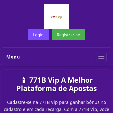
Login
Registrar-se
Menu
📱 771B Vip A Melhor
Plataforma de Apostas
Cadastre-se na 771B Vip para ganhar bônus no
cadastro e em cada recarga. Com a 771B Vip, você