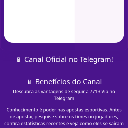
📱 Canal Oficial no Telegram!
📱 Benefícios do Canal
Descubra as vantagens de seguir a 771B Vip no
Telegram
Conhecimento é poder nas apostas esportivas. Antes
de apostar, pesquise sobre os times ou jogadores,
confira estatísticas recentes e veja como eles se saíram