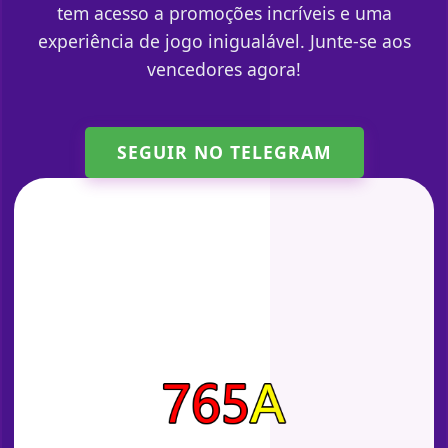
tem acesso a promoções incríveis e uma
experiência de jogo inigualável. Junte-se aos
vencedores agora!
SEGUIR NO TELEGRAM