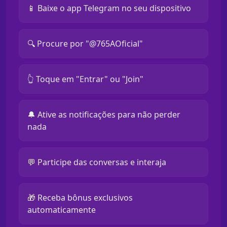
📱 Baixe o app Telegram no seu dispositivo
🔍 Procure por "@765AOficial"
👆 Toque em "Entrar" ou "Join"
🔔 Ative as notificações para não perder
nada
💬 Participe das conversas e interaja
🎁 Receba bônus exclusivos
automaticamente