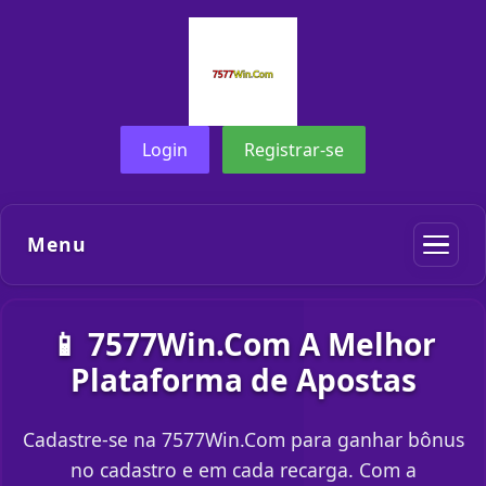
Login
Registrar-se
Menu
📱 7577Win.Com A Melhor
Plataforma de Apostas
Cadastre-se na 7577Win.Com para ganhar bônus
no cadastro e em cada recarga. Com a