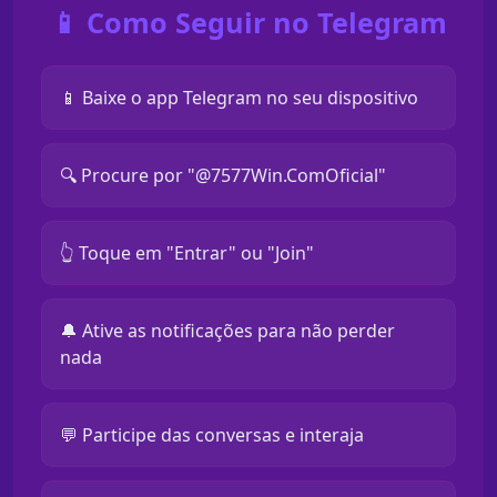
📱 Como Seguir no Telegram
📱 Baixe o app Telegram no seu dispositivo
🔍 Procure por "@7577Win.ComOficial"
👆 Toque em "Entrar" ou "Join"
🔔 Ative as notificações para não perder
nada
💬 Participe das conversas e interaja