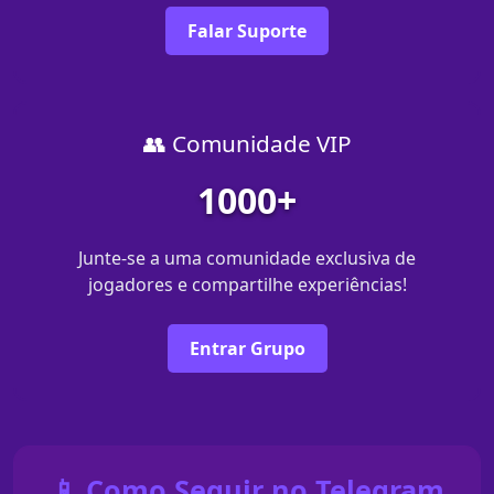
Falar Suporte
👥 Comunidade VIP
1000+
Junte-se a uma comunidade exclusiva de
jogadores e compartilhe experiências!
Entrar Grupo
📱 Como Seguir no Telegram