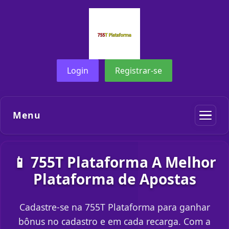
Login
Registrar-se
Menu
📱 755T Plataforma A Melhor
Plataforma de Apostas
Cadastre-se na 755T Plataforma para ganhar
bônus no cadastro e em cada recarga. Com a