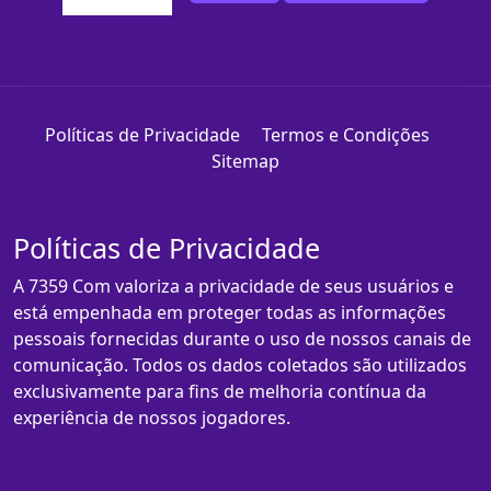
Políticas de Privacidade
Termos e Condições
Sitemap
Políticas de Privacidade
A 7359 Com valoriza a privacidade de seus usuários e
está empenhada em proteger todas as informações
pessoais fornecidas durante o uso de nossos canais de
comunicação. Todos os dados coletados são utilizados
exclusivamente para fins de melhoria contínua da
experiência de nossos jogadores.