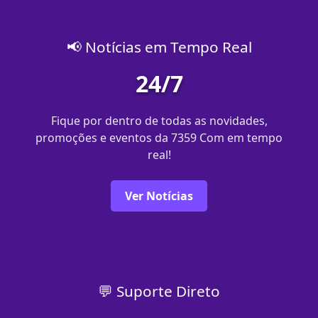
📢 Notícias em Tempo Real
24/7
Fique por dentro de todas as novidades,
promoções e eventos da 7359 Com em tempo
real!
Ver Notícias
💬 Suporte Direto