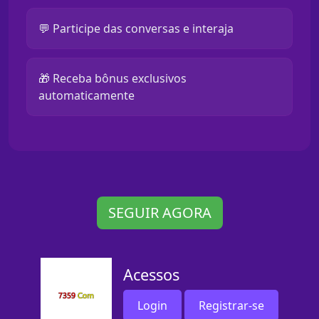
💬 Participe das conversas e interaja
🎁 Receba bônus exclusivos
automaticamente
SEGUIR AGORA
Acessos
Login
Registrar-se