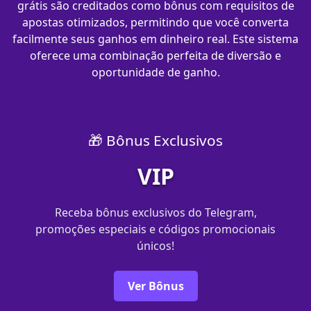
grátis são creditados como bônus com requisitos de
apostas otimizados, permitindo que você converta
facilmente seus ganhos em dinheiro real. Este sistema
oferece uma combinação perfeita de diversão e
oportunidade de ganho.
🎁 Bônus Exclusivos
VIP
Receba bônus exclusivos do Telegram,
promoções especiais e códigos promocionais
únicos!
Ver Bônus