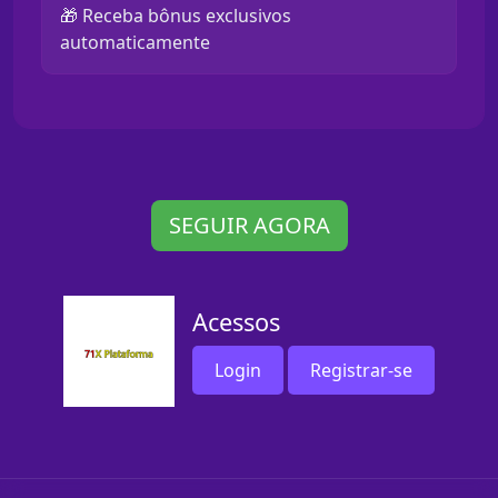
🎁 Receba bônus exclusivos
automaticamente
SEGUIR AGORA
Acessos
Login
Registrar-se