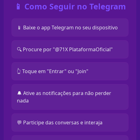
📱 Como Seguir no Telegram
📱 Baixe o app Telegram no seu dispositivo
🔍 Procure por "@71X PlataformaOficial"
👆 Toque em "Entrar" ou "Join"
🔔 Ative as notificações para não perder
nada
💬 Participe das conversas e interaja