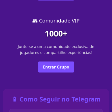
👥 Comunidade VIP
1000+
Junte-se a uma comunidade exclusiva de
jogadores e compartilhe experiências!
Entrar Grupo
📱 Como Seguir no Telegram