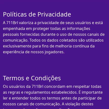
Políticas de Privacidade
A 711Brl valoriza a privacidade de seus usuários e está
empenhada em proteger todas as informações
pessoais fornecidas durante o uso de nossos canais de
comunicação. Todos os dados coletados são utilizados
exclusivamente para fins de melhoria contínua da
experiência de nossos jogadores.
Termos e Condições
Os usuários da 711Brl concordam em respeitar todas
as regras e regulamentos estabelecidos. É importante
ler e entender todos os termos antes de participar de
nossos canais de comunicação. A violação destes