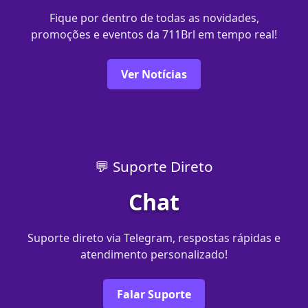
Fique por dentro de todas as novidades,
promoções e eventos da 711Brl em tempo real!
Ver Notícias
💬 Suporte Direto
Chat
Suporte direto via Telegram, respostas rápidas e
atendimento personalizado!
Falar Suporte