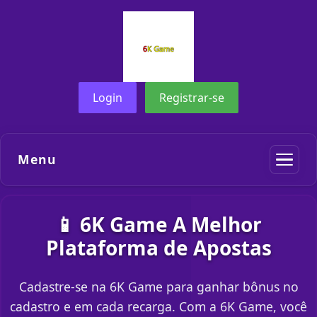
Login
Registrar-se
Menu
📱 6K Game A Melhor
Plataforma de Apostas
Cadastre-se na 6K Game para ganhar bônus no
cadastro e em cada recarga. Com a 6K Game, você