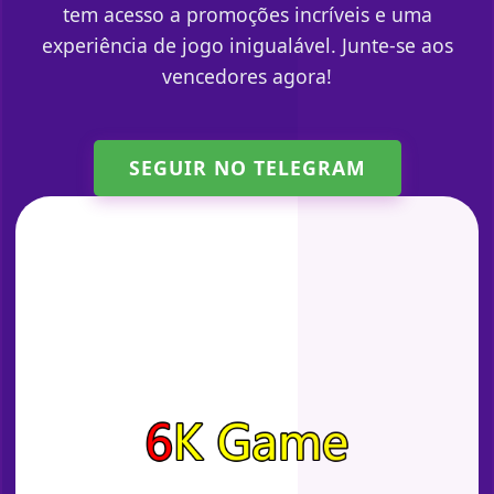
tem acesso a promoções incríveis e uma
experiência de jogo inigualável. Junte-se aos
vencedores agora!
SEGUIR NO TELEGRAM