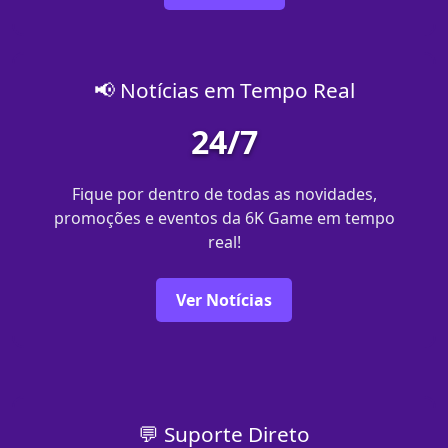
📢 Notícias em Tempo Real
24/7
Fique por dentro de todas as novidades,
promoções e eventos da 6K Game em tempo
real!
Ver Notícias
💬 Suporte Direto