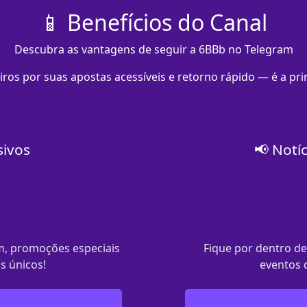
📱 Benefícios do Canal
Descubra as vantagens de seguir a 6BBb no Telegram
iros por suas apostas acessíveis e retorno rápido — é a pri
sivos
📢 Notí
m, promoções especiais
Fique por dentro d
s únicos!
eventos 