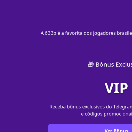
A 6BBb é a favorita dos jogadores brasile
🎁 Bônus Exclu
VIP
Receba bônus exclusivos do Telegra
e códigos promocionai
Ver Bônus