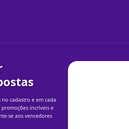
r
postas
 no cadastro e em cada
 promoções incríveis e
unte-se aos vencedores