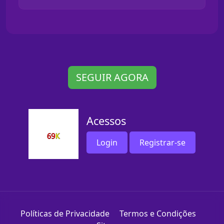
SEGUIR AGORA
Acessos
Login
Registrar-se
Políticas de Privacidade
Termos e Condições