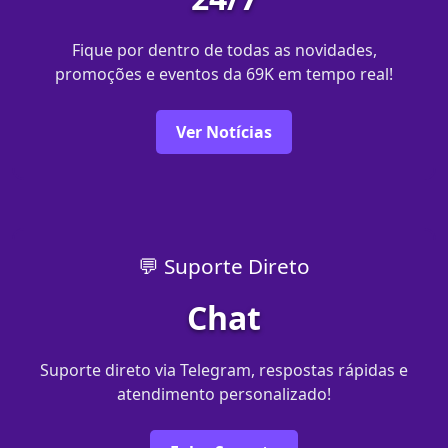
Fique por dentro de todas as novidades,
promoções e eventos da 69K em tempo real!
Ver Notícias
💬 Suporte Direto
Chat
Suporte direto via Telegram, respostas rápidas e
atendimento personalizado!