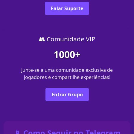
Falar Suporte
👥 Comunidade VIP
1000+
Junte-se a uma comunidade exclusiva de
jogadores e compartilhe experiências!
Entrar Grupo
📱 Como Seguir no Telegram