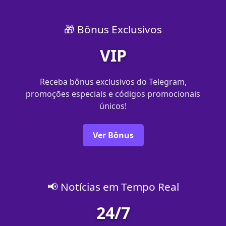
🎁 Bônus Exclusivos
VIP
Receba bônus exclusivos do Telegram,
promoções especiais e códigos promocionais
únicos!
Ver Bônus
📢 Notícias em Tempo Real
24/7