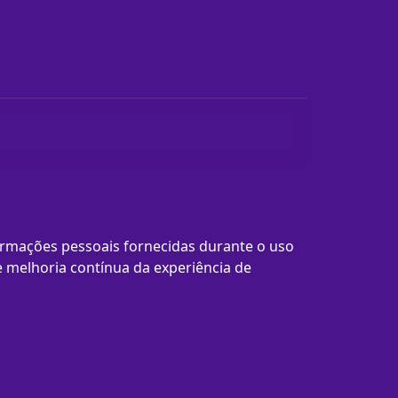
ormações pessoais fornecidas durante o uso
e melhoria contínua da experiência de