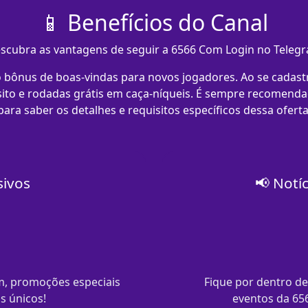
📱 Benefícios do Canal
scubra as vantagens de seguir a 6566 Com Login no Teleg
o bônus de boas-vindas para novos jogadores. Ao se cadast
sito e rodadas grátis em caça-níqueis. É sempre recomenda
para saber os detalhes e requisitos específicos dessa oferta
sivos
📢 Notí
m, promoções especiais
Fique por dentro d
s únicos!
eventos da 65