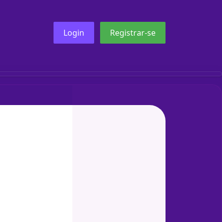
Login
Registrar-se