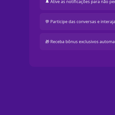
🔔 Ative as notificações para não p
💬 Participe das conversas e interaj
🎁 Receba bônus exclusivos autom