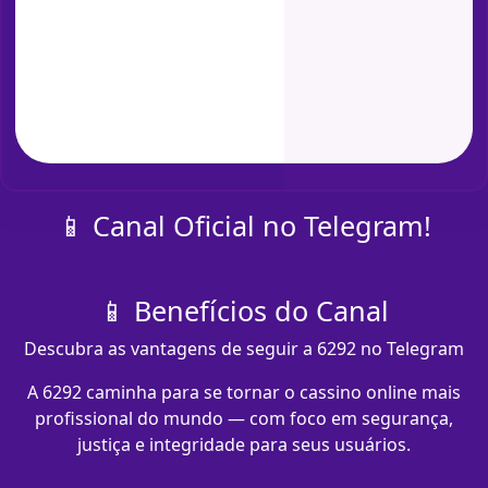
📱 Canal Oficial no Telegram!
📱 Benefícios do Canal
Descubra as vantagens de seguir a 6292 no Telegram
A 6292 caminha para se tornar o cassino online mais
profissional do mundo — com foco em segurança,
justiça e integridade para seus usuários.