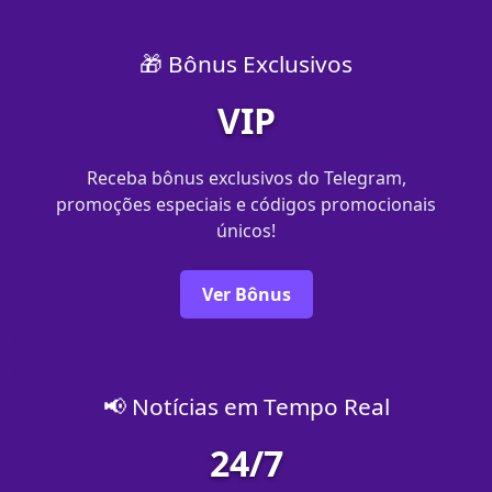
🎁 Bônus Exclusivos
VIP
Receba bônus exclusivos do Telegram,
promoções especiais e códigos promocionais
únicos!
Ver Bônus
📢 Notícias em Tempo Real
24/7