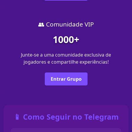
👥 Comunidade VIP
1000+
Junte-se a uma comunidade exclusiva de
jogadores e compartilhe experiências!
Entrar Grupo
📱 Como Seguir no Telegram