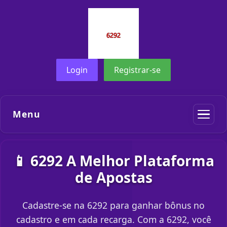
Login
Registrar-se
Menu
📱 6292 A Melhor Plataforma
de Apostas
Cadastre-se na 6292 para ganhar bônus no
cadastro e em cada recarga. Com a 6292, você