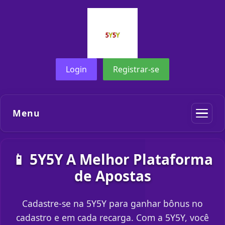
Login
Registrar-se
Menu
📱 5Y5Y A Melhor Plataforma
de Apostas
Cadastre-se na 5Y5Y para ganhar bônus no
cadastro e em cada recarga. Com a 5Y5Y, você