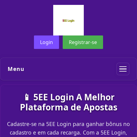
Login
Registrar-se
Menu
📱 5EE Login A Melhor
Plataforma de Apostas
Cadastre-se na 5EE Login para ganhar bônus no
cadastro e em cada recarga. Com a 5EE Login,