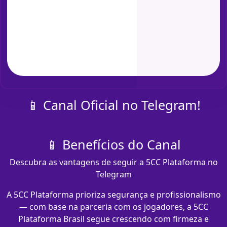
📱 Canal Oficial no Telegram!
📱 Benefícios do Canal
Descubra as vantagens de seguir a 5CC Plataforma no
Telegram
A 5CC Plataforma prioriza segurança e profissionalismo
— com base na parceria com os jogadores, a 5CC
Plataforma Brasil segue crescendo com firmeza e