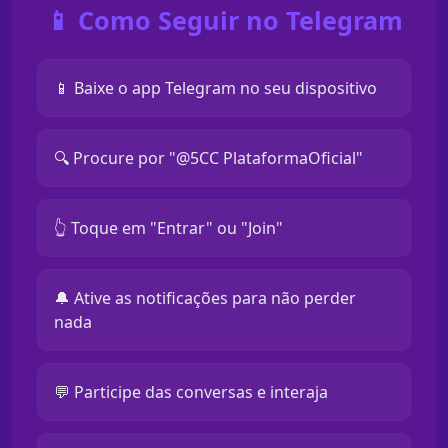
📱 Como Seguir no Telegram
📱 Baixe o app Telegram no seu dispositivo
🔍 Procure por "@5CC PlataformaOficial"
👆 Toque em "Entrar" ou "Join"
🔔 Ative as notificações para não perder
nada
💬 Participe das conversas e interaja