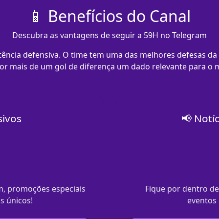
📱 Benefícios do Canal
Descubra as vantagens de seguir a 59H no Telegram
stência defensiva. O time tem uma das melhores defesas d
or mais de um gol de diferença um dado relevante para o 
sivos
📢 Notí
m, promoções especiais
Fique por dentro d
s únicos!
eventos