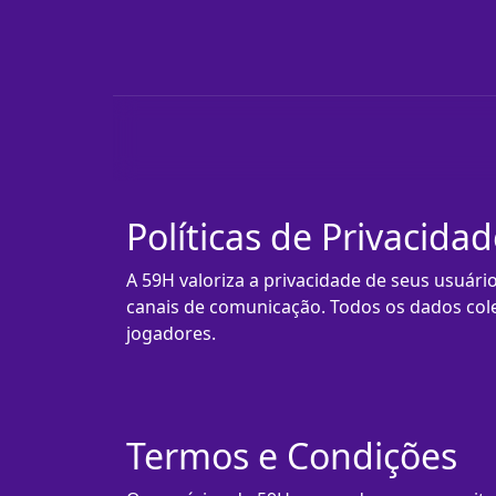
Políticas de Privacida
A 59H valoriza a privacidade de seus usuár
canais de comunicação. Todos os dados cole
jogadores.
Termos e Condições