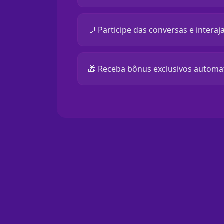
💬 Participe das conversas e interaj
🎁 Receba bônus exclusivos autom