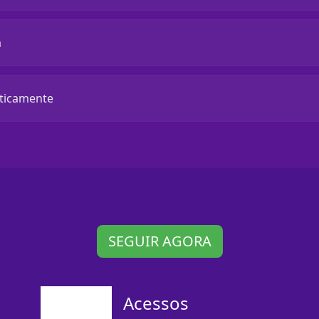
a
aticamente
SEGUIR AGORA
Acessos