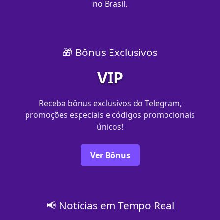
no Brasil.
🎁 Bônus Exclusivos
VIP
Receba bônus exclusivos do Telegram,
promoções especiais e códigos promocionais
únicos!
Ver Bônus
📢 Notícias em Tempo Real