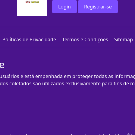
Login
Registrar-se
Políticas de Privacidade
Termos e Condições
Sitemap
de
s usuários e está empenhada em proteger todas as informaç
os coletados são utilizados exclusivamente para fins de m