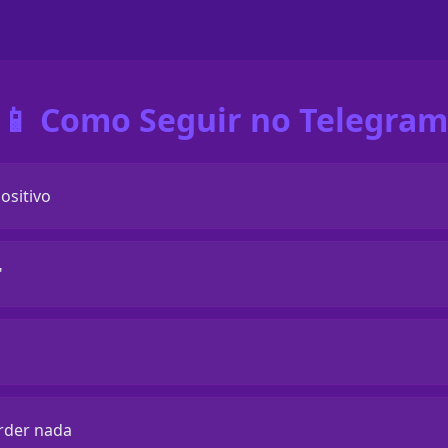
📱 Como Seguir no Telegram
ositivo
"
erder nada