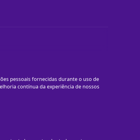
ões pessoais fornecidas durante o uso de
elhoria contínua da experiência de nossos