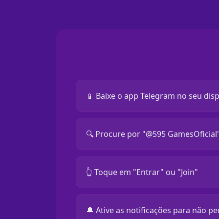
📱 Baixe o app Telegram no seu disp
🔍 Procure por "@595 GamesOficial
👆 Toque em "Entrar" ou "Join"
🔔 Ative as notificações para não p