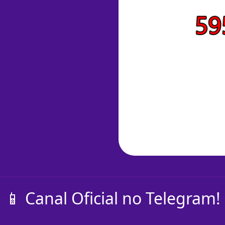
📱 Canal Oficial no Telegram!