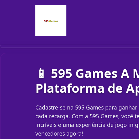
📱 595 Games A 
Plataforma de A
Cadastre-se na 595 Games para ganhar
cada recarga. Com a 595 Games, você 
incríveis e uma experiência de jogo inig
vencedores agora!