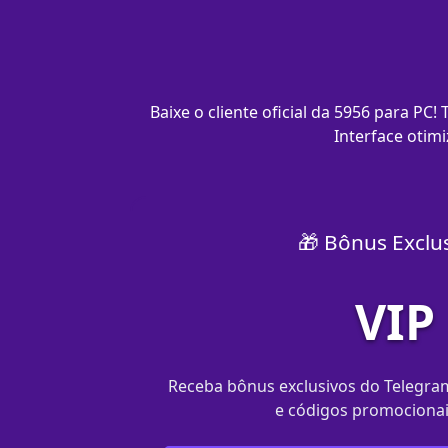
Baixe o cliente oficial da 5956 para P
Interface otim
🎁 Bônus Exclu
VIP
Receba bônus exclusivos do Telegra
e códigos promocionai