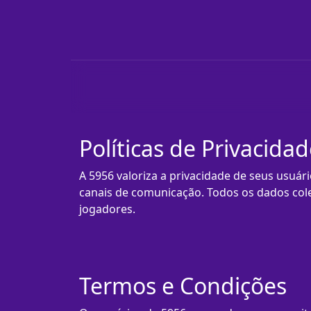
Políticas de Privacida
A 5956 valoriza a privacidade de seus usuá
canais de comunicação. Todos os dados cole
jogadores.
Termos e Condições