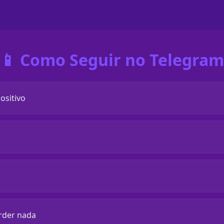
📱 Como Seguir no Telegram
ositivo
erder nada