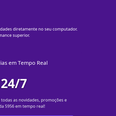
alidades diretamente no seu computador.
mance superior.
cias em Tempo Real
24/7
e todas as novidades, promoções e
da 5956 em tempo real!