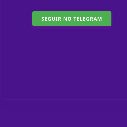
SEGUIR NO TELEGRAM