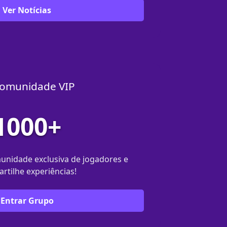
Ver Notícias
Comunidade VIP
1000+
unidade exclusiva de jogadores e
rtilhe experiências!
Entrar Grupo