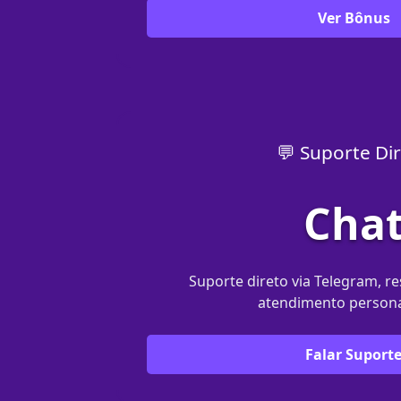
Ver Bônus
💬 Suporte Di
Cha
Suporte direto via Telegram, r
atendimento persona
Falar Suport