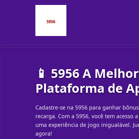
📱 5956 A Melhor
Plataforma de A
Cadastre-se na 5956 para ganhar bônus
recarga. Com a 5956, você tem acesso a
uma experiência de jogo inigualável. J
agora!