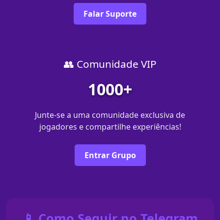
Falar Suporte
👥 Comunidade VIP
1000+
Junte-se a uma comunidade exclusiva de
jogadores e compartilhe experiências!
Entrar Grupo
📱 Como Seguir no Telegram