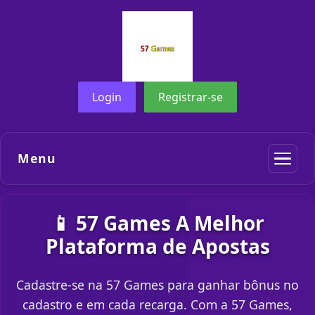
Login
Registrar-se
Menu
📱 57 Games A Melhor
Plataforma de Apostas
Cadastre-se na 57 Games para ganhar bônus no
cadastro e em cada recarga. Com a 57 Games,