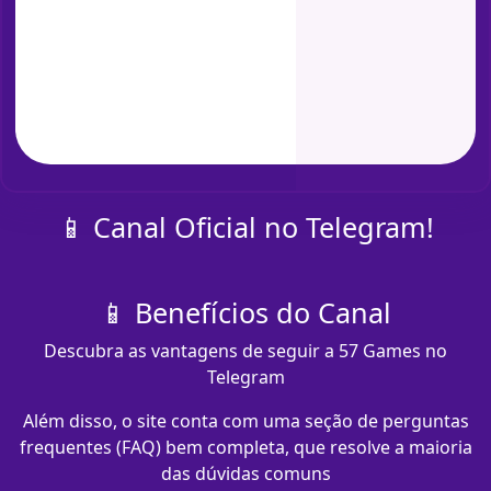
📱 Canal Oficial no Telegram!
📱 Benefícios do Canal
Descubra as vantagens de seguir a 57 Games no
Telegram
Além disso, o site conta com uma seção de perguntas
frequentes (FAQ) bem completa, que resolve a maioria
das dúvidas comuns