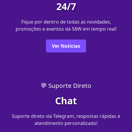
24/7
Fique por dentro de todas as novidades,
promoções e eventos da 56W em tempo real!
Ver Notícias
💬 Suporte Direto
Chat
Suporte direto via Telegram, respostas rápidas e
atendimento personalizado!