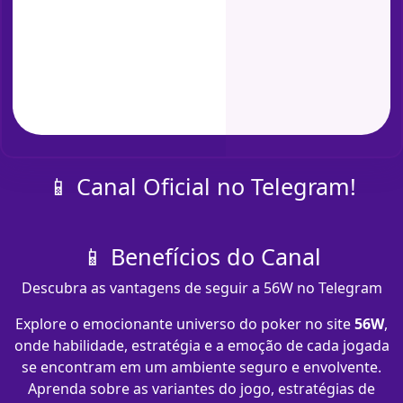
📱 Canal Oficial no Telegram!
📱 Benefícios do Canal
Descubra as vantagens de seguir a 56W no Telegram
Explore o emocionante universo do poker no site
56W
,
onde habilidade, estratégia e a emoção de cada jogada
se encontram em um ambiente seguro e envolvente.
Aprenda sobre as variantes do jogo, estratégias de