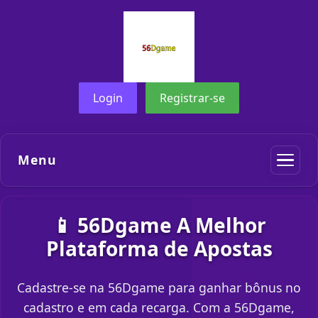
Login
Registrar-se
Menu
📱 56Dgame A Melhor
Plataforma de Apostas
Cadastre-se na 56Dgame para ganhar bônus no
cadastro e em cada recarga. Com a 56Dgame,