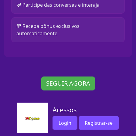
💬 Participe das conversas e interaja
🎁 Receba bônus exclusivos
automaticamente
SEGUIR AGORA
Acessos
Login
Registrar-se