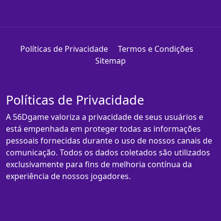
Políticas de Privacidade
Termos e Condições
Sitemap
Políticas de Privacidade
A 56Dgame valoriza a privacidade de seus usuários e
está empenhada em proteger todas as informações
pessoais fornecidas durante o uso de nossos canais de
comunicação. Todos os dados coletados são utilizados
exclusivamente para fins de melhoria contínua da
experiência de nossos jogadores.