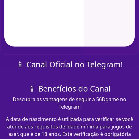
📱 Canal Oficial no Telegram!
📱 Benefícios do Canal
Descubra as vantagens de seguir a 56Dgame no
Telegram
A data de nascimento é utilizada para verificar se você
atende aos requisitos de idade mínima para jogos de
azar, que é de 18 anos. Esta verificação é obrigatória