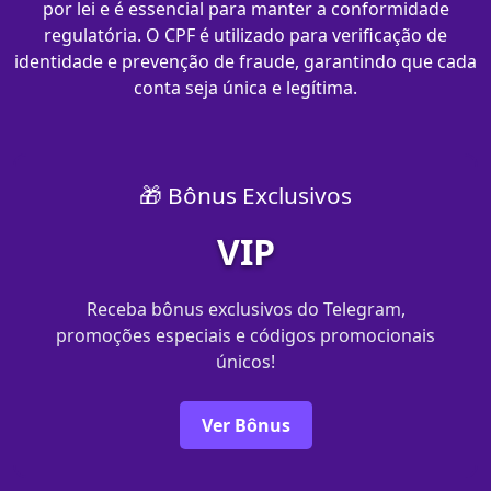
por lei e é essencial para manter a conformidade
regulatória. O CPF é utilizado para verificação de
identidade e prevenção de fraude, garantindo que cada
conta seja única e legítima.
🎁 Bônus Exclusivos
VIP
Receba bônus exclusivos do Telegram,
promoções especiais e códigos promocionais
únicos!
Ver Bônus