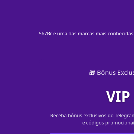
567Br é uma das marcas mais conhecidas n
🎁 Bônus Exclu
VIP
Receba bônus exclusivos do Telegra
e códigos promocionai