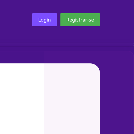
Login
Registrar-se