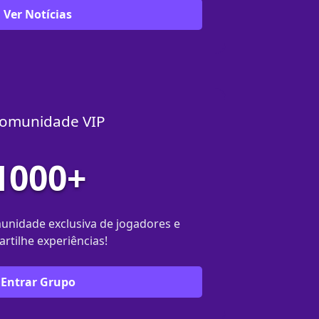
Ver Notícias
Comunidade VIP
1000+
unidade exclusiva de jogadores e
rtilhe experiências!
Entrar Grupo