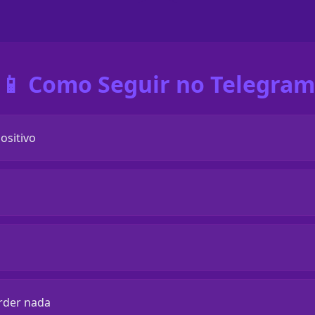
📱 Como Seguir no Telegram
ositivo
erder nada