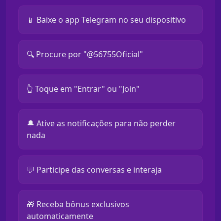
📱 Baixe o app Telegram no seu dispositivo
🔍 Procure por "@56755Oficial"
👆 Toque em "Entrar" ou "Join"
🔔 Ative as notificações para não perder
nada
💬 Participe das conversas e interaja
🎁 Receba bônus exclusivos
automaticamente