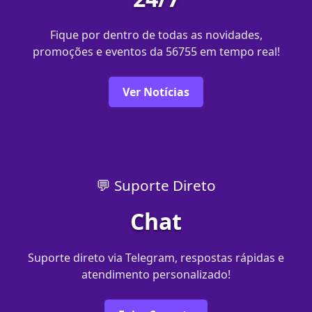
Fique por dentro de todas as novidades,
promoções e eventos da 56755 em tempo real!
Ver Notícias
💬 Suporte Direto
Chat
Suporte direto via Telegram, respostas rápidas e
atendimento personalizado!