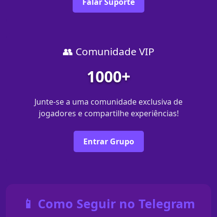
Falar Suporte
👥 Comunidade VIP
1000+
Junte-se a uma comunidade exclusiva de
jogadores e compartilhe experiências!
Entrar Grupo
📱 Como Seguir no Telegram