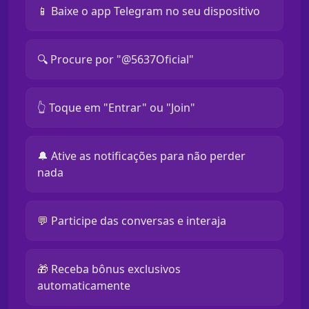
📱 Baixe o app Telegram no seu dispositivo
🔍 Procure por "@5637Oficial"
👆 Toque em "Entrar" ou "Join"
🔔 Ative as notificações para não perder
nada
💬 Participe das conversas e interaja
🎁 Receba bônus exclusivos
automaticamente