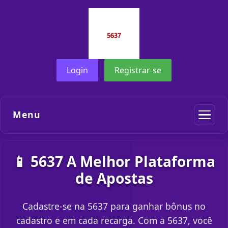
Login
Registrar-se
Menu
📱 5637 A Melhor Plataforma
de Apostas
Cadastre-se na 5637 para ganhar bônus no
cadastro e em cada recarga. Com a 5637, você