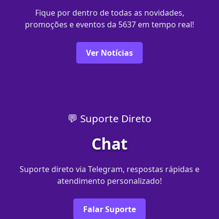
Fique por dentro de todas as novidades,
promoções e eventos da 5637 em tempo real!
Ver Notícias
💬 Suporte Direto
Chat
Suporte direto via Telegram, respostas rápidas e
atendimento personalizado!
Falar Suporte