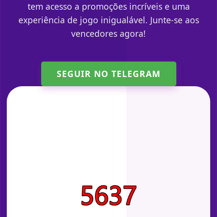
tem acesso a promoções incríveis e uma
experiência de jogo inigualável. Junte-se aos
vencedores agora!
SEGUIR NO TELEGRAM