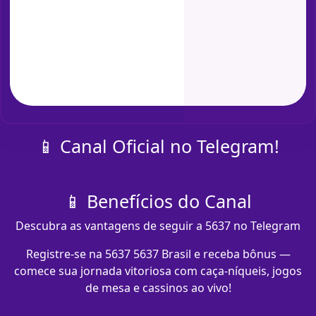
📱 Canal Oficial no Telegram!
📱 Benefícios do Canal
Descubra as vantagens de seguir a 5637 no Telegram
Registre-se na 5637 5637 Brasil e receba bônus —
comece sua jornada vitoriosa com caça-níqueis, jogos
de mesa e cassinos ao vivo!