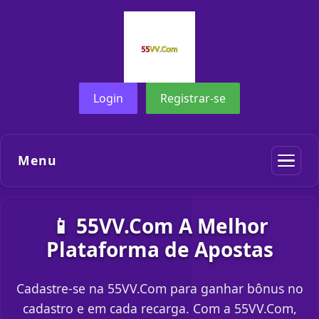
Login
Registrar-se
Menu
📱 55VV.Com A Melhor
Plataforma de Apostas
Cadastre-se na 55VV.Com para ganhar bônus no
cadastro e em cada recarga. Com a 55VV.Com,