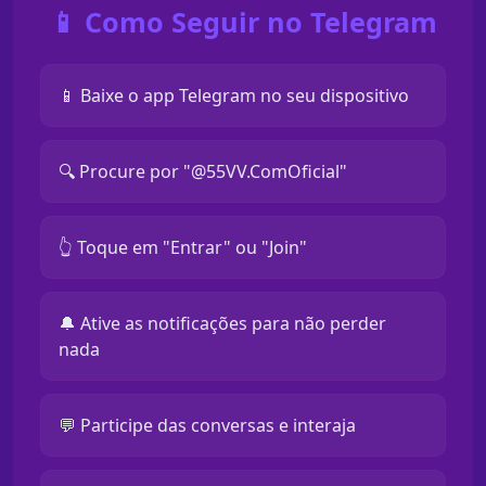
📱 Como Seguir no Telegram
📱 Baixe o app Telegram no seu dispositivo
🔍 Procure por "@55VV.ComOficial"
👆 Toque em "Entrar" ou "Join"
🔔 Ative as notificações para não perder
nada
💬 Participe das conversas e interaja