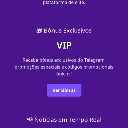
plataforma de elite.
🎁 Bônus Exclusivos
VIP
Receba bônus exclusivos do Telegram,
promoções especiais e códigos promocionais
únicos!
Ver Bônus
📢 Notícias em Tempo Real