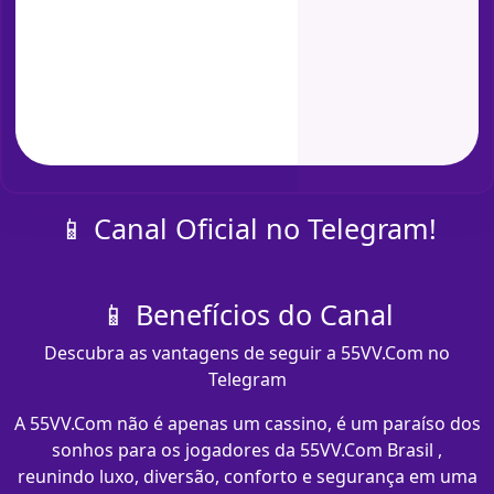
📱 Canal Oficial no Telegram!
📱 Benefícios do Canal
Descubra as vantagens de seguir a 55VV.Com no
Telegram
A 55VV.Com não é apenas um cassino, é um paraíso dos
sonhos para os jogadores da 55VV.Com Brasil ,
reunindo luxo, diversão, conforto e segurança em uma