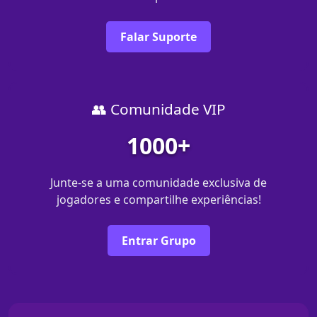
Falar Suporte
👥 Comunidade VIP
1000+
Junte-se a uma comunidade exclusiva de
jogadores e compartilhe experiências!
Entrar Grupo