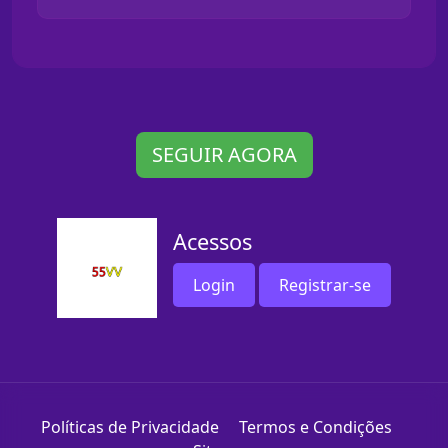
SEGUIR AGORA
Acessos
Login
Registrar-se
Políticas de Privacidade
Termos e Condições