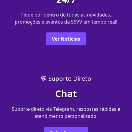
Fique por dentro de todas as novidades,
promoções e eventos da 55VV em tempo real!
Ver Notícias
💬 Suporte Direto
Chat
Suporte direto via Telegram, respostas rápidas e
atendimento personalizado!