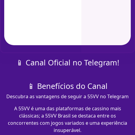
📱 Canal Oficial no Telegram!
📱 Benefícios do Canal
Descubra as vantagens de seguir a 55VV no Telegram
A 55VV é uma das plataformas de cassino mais
clássicas; a 55VV Brasil se destaca entre os
concorrentes com jogos variados e uma experiência
insuperável.