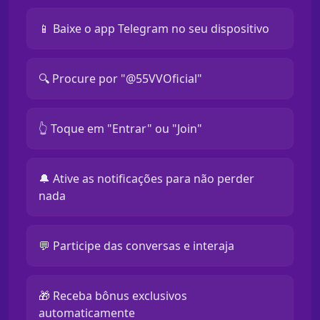
📱 Baixe o app Telegram no seu dispositivo
🔍 Procure por "@55VVOficial"
👆 Toque em "Entrar" ou "Join"
🔔 Ative as notificações para não perder
nada
💬 Participe das conversas e interaja
🎁 Receba bônus exclusivos
automaticamente