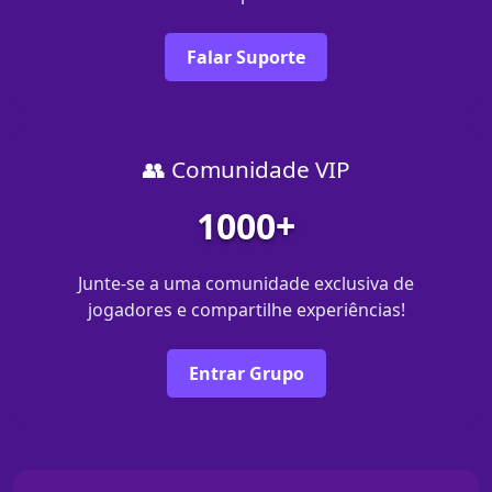
Falar Suporte
👥 Comunidade VIP
1000+
Junte-se a uma comunidade exclusiva de
jogadores e compartilhe experiências!
Entrar Grupo