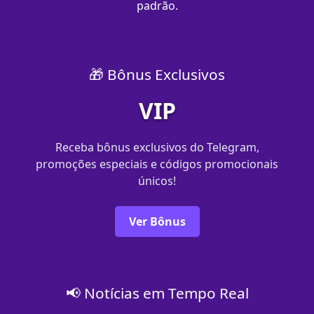
padrão.
🎁 Bônus Exclusivos
VIP
Receba bônus exclusivos do Telegram,
promoções especiais e códigos promocionais
únicos!
Ver Bônus
📢 Notícias em Tempo Real