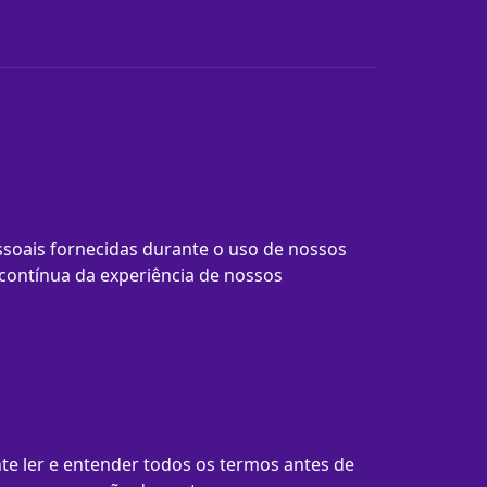
ssoais fornecidas durante o uso de nossos
 contínua da experiência de nossos
te ler e entender todos os termos antes de