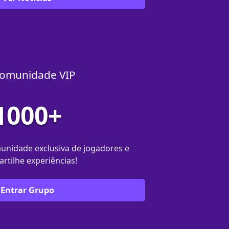
Comunidade VIP
1000+
unidade exclusiva de jogadores e
rtilhe experiências!
Entrar Grupo