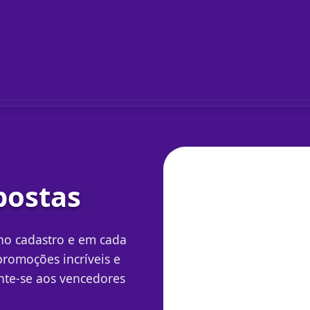
postas
no cadastro e em cada
promoções incríveis e
unte-se aos vencedores