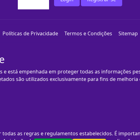
Políticas de Privacidade
Termos e Condições
Sitemap
de
ios e está empenhada em proteger todas as informações pe
tados são utilizados exclusivamente para fins de melhoria
todas as regras e regulamentos estabelecidos. É importan