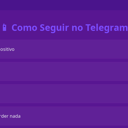
📱 Como Seguir no Telegram
ositivo
erder nada