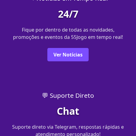
24/7
Fique por dentro de todas as novidades,
promoções e eventos da 55Jogo em tempo real!
Ver Notícias
💬 Suporte Direto
Chat
Suporte direto via Telegram, respostas rápidas e
atendimento personalizado!