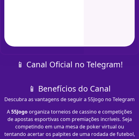
📱 Canal Oficial no Telegram!
📱 Benefícios do Canal
Descubra as vantagens de seguir a 55Jogo no Telegram
A
55Jogo
organiza torneios de cassino e competições
de apostas esportivas com premiações incríveis. Seja
competindo em uma mesa de poker virtual ou
tentando acertar os palpites de uma rodada de futebol,