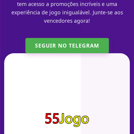
tem acesso a promoções incríveis e uma
experiência de jogo inigualável. Junte-se aos
vencedores agora!
SEGUIR NO TELEGRAM