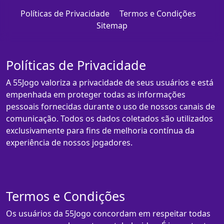
Políticas de Privacidade
Termos e Condições
Sitemap
Políticas de Privacidade
A 55Jogo valoriza a privacidade de seus usuários e está
empenhada em proteger todas as informações
pessoais fornecidas durante o uso de nossos canais de
comunicação. Todos os dados coletados são utilizados
exclusivamente para fins de melhoria contínua da
experiência de nossos jogadores.
Termos e Condições
Os usuários da 55Jogo concordam em respeitar todas